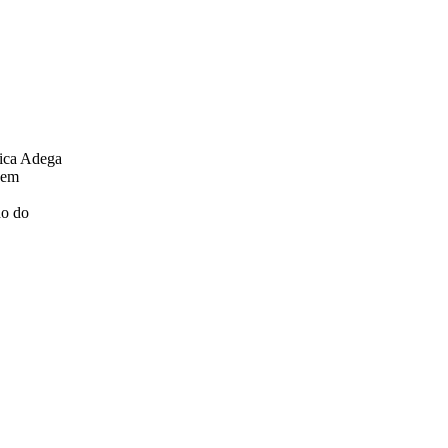
nica Adega
 em
ho do