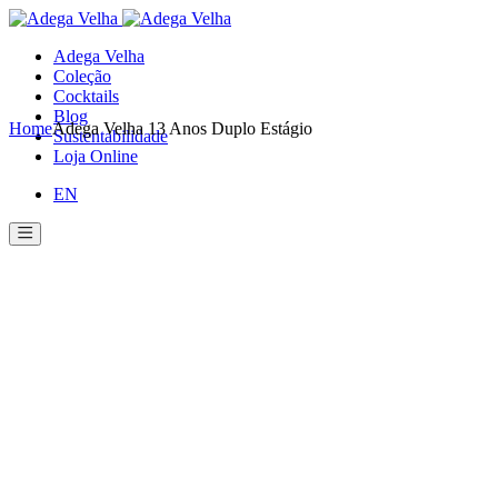
Skip
to
Adega Velha
the
Coleção
content
Cocktails
Blog
Home
Adega Velha 13 Anos Duplo Estágio
Sustentabilidade
Loja Online
EN