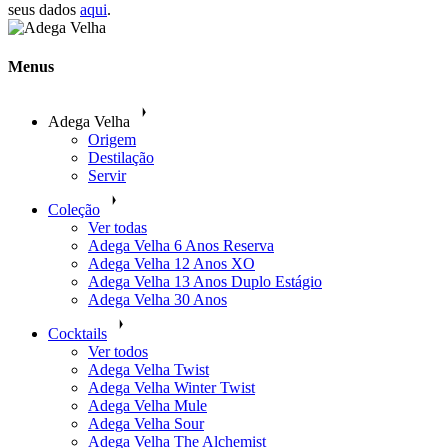
seus dados
aqui
.
Menus
Adega Velha
Origem
Destilação
Servir
Coleção
Ver todas
Adega Velha 6 Anos Reserva
Adega Velha 12 Anos XO
Adega Velha 13 Anos Duplo Estágio
Adega Velha 30 Anos
Cocktails
Ver todos
Adega Velha Twist
Adega Velha Winter Twist
Adega Velha Mule
Adega Velha Sour
Adega Velha The Alchemist