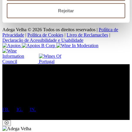
[1]
Custos de chamada para rede fixa nacional
Rejeitar
Adega Velha © 2026 Todos os direitos reservados |
Política de
Privacidade
|
Política de Cookies
|
Livro de Reclamações
|
Declaração de Acessibilidade e Usabilidade
Vinery in the heart of Italy, since 1934.
Benvenuti!
FB.
IG.
IN.