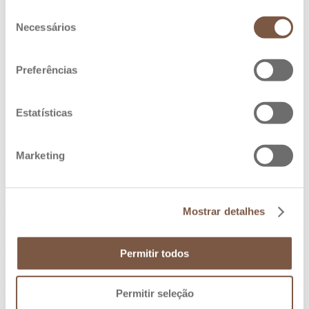
Adega Velha 6 Anos Reserva
Seleção
Adega Velha 12 Anos XO
Necessários
Adega Velha 13 Anos Duplo Estágio
de
Adega Velha 30 Anos
consentimento
Cocktails
Preferências
Ver todos
Adega Velha Twist
Adega Velha Winter Twist
Estatísticas
Adega Velha Mule
Adega Velha Sour
Adega Velha The Alchemist
Adega Velha The Ambassador
Marketing
Blog
Sustentabilidade
Contactos
Mostrar detalhes
Contactos
Rua da Aveleda nº2
Permitir todos
4560-570 Penafiel, Portugal
[1]
(+351) 255 718 200
info@aveleda.pt
Permitir seleção