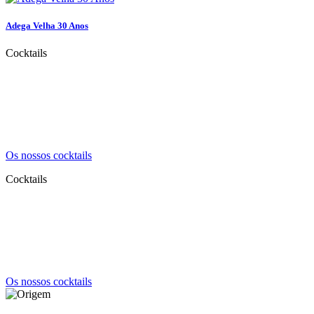
Adega Velha 30 Anos
Cocktails
A versatilidade da aguardente Adega
Velha
Explore a versatilidade das nossas aguardentes através da mixologia.
Os nossos cocktails
Cocktails
A versatilidade da aguardente Adega
Velha
Explore a versatilidade das nossas aguardentes através da mixologia.
Os nossos cocktails