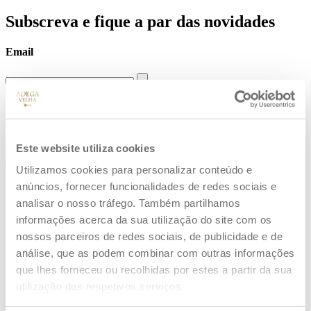
Subscreva e fique a par das novidades
Email
Dou o meu consentimento e autorizo a recolha e tratamento dos
meus dados pessoais, especificamente o endereço de correio
electrónico, para efeitos de envio deste formulário. Saiba mais sobre
Este website utiliza cookies
a protecção dos seus dados
aqui
.
Utilizamos cookies para personalizar conteúdo e
anúncios, fornecer funcionalidades de redes sociais e
Menus
analisar o nosso tráfego. Também partilhamos
informações acerca da sua utilização do site com os
Adega Velha
nossos parceiros de redes sociais, de publicidade e de
Origem
Destilação
análise, que as podem combinar com outras informações
Servir
que lhes forneceu ou recolhidas por estes a partir da sua
utilização dos respetivos serviços.
Coleção
Ver todas